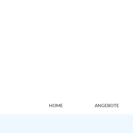
NICOLE GEHRI
Kunsttherapeutin
Heilpraktikerin für Psychotherap
Künstlerin
HOME
ANGEBOTE